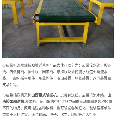
◇
皮带机流水线按照输送系列产品大体可以分为：皮带流水线、板链
线、倍数链线、插件线、网带线、悬挂线及滚筒流水线这七类流水
线。一般包括牵引件、承载构件、驱动装置、张紧装置、改向装置和
支承件等。
◇
皮带输送机又称
山西带式输送机
，皮带输送线，皮带机流水线，
山
,
西胶带输送机
皮带机。运用输送带的连续或间歇运动来输送各种轻重
不同的物品，既可输送各种散料，也可输送各种纸箱、包装袋等单件
重量不大的件货，适合食品、电子、化学、印刷等广大行业。