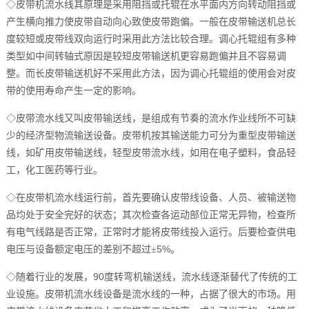
◇
皮带机流水线其原理是采用阻挡或托辊在水平面内方向转动阻挡或
产生横向推力使皮带自动向心致使皮带跑偏。一般在皮带输送机总长
度较短或皮带线双向运行时采用此方法比较合理。调心托辊组有多种
类型如中间转轴式原因是较短皮带输送机更容易跑偏并且不容易调
整。而长皮带输送机好不采用此方法，因为调心托辊组的使用会对皮
带的使用寿命产生一定的影响。
◇
皮带流水线又叫皮带输送线，是组成有节奏的流水作业线所不可缺
少的经济型物流输送设备。皮带机按其输送能力可分为重型皮带输送
线，如矿用皮带输送线，轻型皮带流水线，如用在电子塑料，食品轻
工，化工医药等行业。
◇
在皮带机流水线运行前，首先要确认皮带线设备、人员、被输送物
品均处于安全完好的状态；其次检查各运动部位正常无异物，检查所
有电气线路是否正常，正常时才能将皮带线投入运行。后要检查供电
5%
电压与设备额定电压的差别不超过±
。
90
◇
随着行业的发展，
度转弯机输送线，流水线逐渐替代了传统的工
业设施。皮带机流水线设备是流水线的一种，占据了很大的市场。用