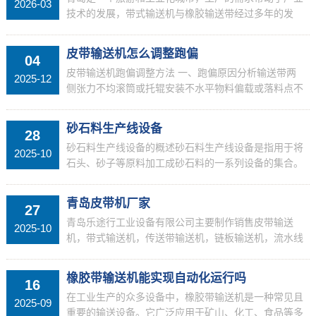
2026-03
技术的发展，带式输送机与橡胶输送带经过多年的发
展，其从业人员遍及各个行业，青岛乐途行工业设备有
限公司，
皮带输送机怎么调整跑偏
04
皮带输送机跑偏调整方法 一、跑偏原因分析输送带两
2025-12
侧张力不均滚筒或托辊安装不水平物料偏载或落料点不
正输送带接头不平直滚筒表面粘附物料 二、调整步骤
检查调整托辊组跑偏方向前移托辊：将跑偏侧托辊向前
砂石料生产线设备
28
移动采用...
砂石料生产线设备的概述砂石料生产线设备是指用于将
2025-10
石头、砂子等原料加工成砂石料的一系列设备的集合。
它包括了颚式破碎机、冲击破碎机、圆锥破碎机、砂制
造机等多种机械设备，每种设备的功能各不相同，但协
青岛皮带机厂家
27
同工作可...
青岛乐途行工业设备有限公司主要制作销售皮带输送
2025-10
机，带式输送机，传送带输送机，链板输送机，流水线
输送机，铝型材输送机，滚筒输送机，流水线工作台等
设备，欢迎联系我们
橡胶带输送机能实现自动化运行吗
16
在工业生产的众多设备中，橡胶带输送机是一种常见且
2025-09
重要的输送设备。它广泛应用于矿山、化工、食品等多