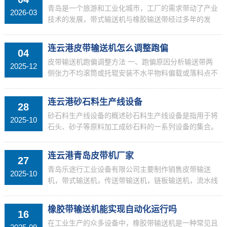
青岛是一个旅游和工业化城市，工厂的需求带动了产业
2026-03
技术的发展，带式输送机与橡胶输送带经过多年的发
展，其从业人员遍及各个行业，青岛乐途行工业设备有
限公司，
连云港皮带输送机怎么调整跑偏
04
皮带输送机跑偏调整方法 一、跑偏原因分析输送带两
2025-12
侧张力不均滚筒或托辊安装不水平物料偏载或落料点不
正输送带接头不平直滚筒表面粘附物料 二、调整步骤
检查调整托辊组跑偏方向前移托辊：将跑偏侧托辊向前
连云港砂石料生产线设备
28
移动采用...
砂石料生产线设备的概述砂石料生产线设备是指用于将
2025-10
石头、砂子等原料加工成砂石料的一系列设备的集合。
它包括了颚式破碎机、冲击破碎机、圆锥破碎机、砂制
造机等多种机械设备，每种设备的功能各不相同，但协
连云港青岛皮带机厂家
27
同工作可...
青岛乐途行工业设备有限公司主要制作销售皮带输送
2025-10
机，带式输送机，传送带输送机，链板输送机，流水线
输送机，铝型材输送机，滚筒输送机，流水线工作台等
设备，欢迎联系我们
橡胶带输送机能实现自动化运行吗
16
在工业生产的众多设备中，橡胶带输送机是一种常见且