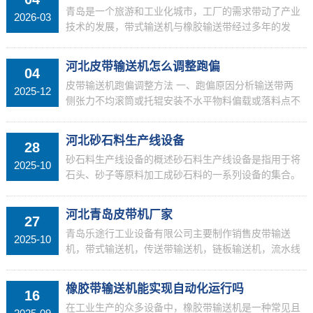
青岛是一个旅游和工业化城市，工厂的需求带动了产业
2026-03
技术的发展，带式输送机与橡胶输送带经过多年的发
展，其从业人员遍及各个行业，青岛乐途行工业设备有
限公司，
河北皮带输送机怎么调整跑偏
04
皮带输送机跑偏调整方法 一、跑偏原因分析输送带两
2025-12
侧张力不均滚筒或托辊安装不水平物料偏载或落料点不
正输送带接头不平直滚筒表面粘附物料 二、调整步骤
检查调整托辊组跑偏方向前移托辊：将跑偏侧托辊向前
河北砂石料生产线设备
28
移动采用...
砂石料生产线设备的概述砂石料生产线设备是指用于将
2025-10
石头、砂子等原料加工成砂石料的一系列设备的集合。
它包括了颚式破碎机、冲击破碎机、圆锥破碎机、砂制
造机等多种机械设备，每种设备的功能各不相同，但协
河北青岛皮带机厂家
27
同工作可...
青岛乐途行工业设备有限公司主要制作销售皮带输送
2025-10
机，带式输送机，传送带输送机，链板输送机，流水线
输送机，铝型材输送机，滚筒输送机，流水线工作台等
设备，欢迎联系我们
橡胶带输送机能实现自动化运行吗
16
在工业生产的众多设备中，橡胶带输送机是一种常见且