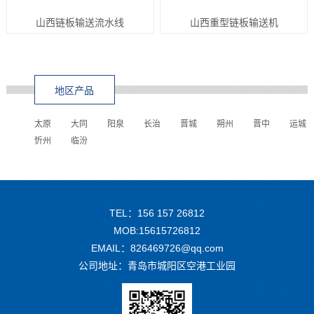
山西链板输送流水线
山西重型链板输送机
地区产品
太原
大同
阳泉
长治
晋城
朔州
晋中
运城
忻州
临汾
TEL：156 157 26812
MOB:15615726812
EMAIL：826469726@qq.com
公司地址：青岛市城阳区空港工业园