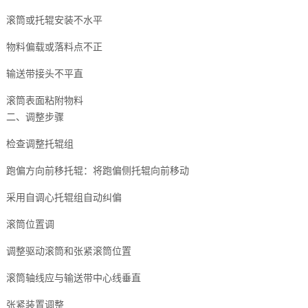
滚筒或托辊安装不水平
物料偏载或落料点不正
输送带接头不平直
滚筒表面粘附物料
二、调整步骤
检查调整托辊组
跑偏方向前移托辊：将跑偏侧托辊向前移动
采用自调心托辊组自动纠偏
滚筒位置调
调整驱动滚筒和张紧滚筒位置
滚筒轴线应与输送带中心线垂直
张紧装置调整