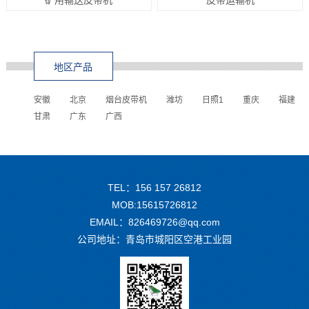
地区产品
安徽
北京
烟台皮带机
潍坊
日照1
重庆
福建
甘肃
广东
广西
TEL：156 157 26812
MOB:15615726812
EMAIL：826469726@qq.com
公司地址：青岛市城阳区空港工业园