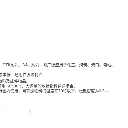
司
列、DTII系列、DJ、系列，可广泛应用于化工、煤炭、港口、电站、
成本低、通用性强等特点;
物料及成件物品;
 &lt;90°)、大运量的散状物料输送场合。
℃范围内使用，可输送物料的温度在70℃以下，松散密度为0.5—