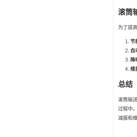
滚筒
为了提
节
自
降
维
总结
滚筒输
过程中
减振和