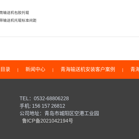
筒输送机包胶托辊
带输送机托辊标准间距
类目录
新闻中心
青海输送机安装客户案例
青
|
|
|
TEL：0532-68806228
手机: 156 157 26812
公司地址：青岛市城阳区空港工业园
鲁ICP备2021042194号